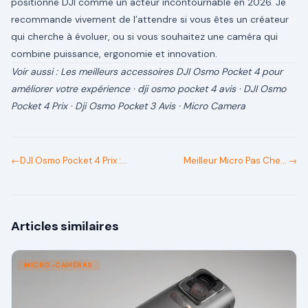
positionne DJI comme un acteur incontournable en 2026. Je
recommande vivement de l’attendre si vous êtes un créateur
qui cherche à évoluer, ou si vous souhaitez une caméra qui
combine puissance, ergonomie et innovation.
Voir aussi :
Les meilleurs accessoires DJI Osmo Pocket 4 pour
améliorer votre expérience
·
dji osmo pocket 4 avis
·
DJI Osmo
Pocket 4 Prix
·
Dji Osmo Pocket 3 Avis
·
Micro Camera
←
DJI Osmo Pocket 4 Prix :
Meilleur Micro Pas Cher :
→
Découvrez les
Guide des Meilleurs Micros
Spécifications, Tarifs et
à Petit Prix
Disponibilité
Articles similaires
MICRO-CAMÉRAS