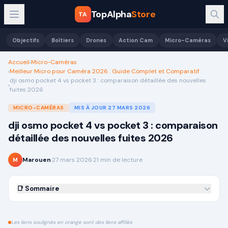
TopAlpha
Store
TA
Objectifs
Boîtiers
Drones
Action Cam
Micro-Caméras
V
Accueil
›
Micro-Caméras
›
Meilleur Micro pour Caméra 2026 : Guide Complet et Comparatif
dji osmo pocket 4 vs pocket 3 : comparaison détaillée des nouvelles
›
fuites 2026
MICRO-CAMÉRAS
MIS À JOUR
27 MARS 2026
dji osmo pocket 4 vs pocket 3 : comparaison
détaillée des nouvelles fuites 2026
Marouen
·
27 mars 2026
·
21
min de lecture
M
📑 Sommaire
Les liens soulignés en orange sont des liens affiliés