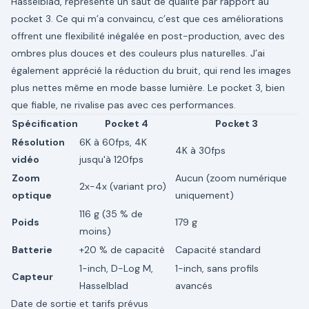
Hasselblad, représente un saut de qualité par rapport au
pocket 3. Ce qui m’a convaincu, c’est que ces améliorations
offrent une flexibilité inégalée en post-production, avec des
ombres plus douces et des couleurs plus naturelles. J’ai
également apprécié la réduction du bruit, qui rend les images
plus nettes même en mode basse lumière. Le pocket 3, bien
que fiable, ne rivalise pas avec ces performances.
Spécification
Pocket 4
Pocket 3
Résolution
6K à 60fps, 4K
4K à 30fps
vidéo
jusqu'à 120fps
Zoom
Aucun (zoom numérique
2x-4x (variant pro)
optique
uniquement)
116 g (35 % de
Poids
179 g
moins)
Batterie
+20 % de capacité
Capacité standard
1-inch, D-Log M,
1-inch, sans profils
Capteur
Hasselblad
avancés
Date de sortie et tarifs prévus