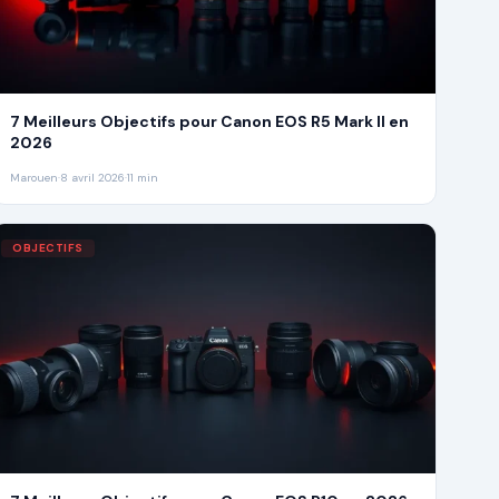
7 Meilleurs Objectifs pour Canon EOS R5 Mark II en
2026
Marouen
·
8 avril 2026
·
11
min
OBJECTIFS