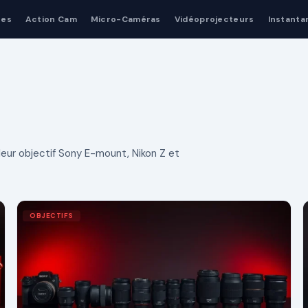
nes
Action Cam
Micro-Caméras
Vidéoprojecteurs
Instanta
leur objectif Sony E-mount, Nikon Z et
OBJECTIFS