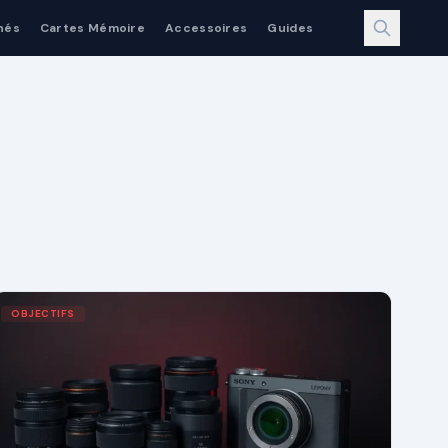
nés
Cartes Mémoire
Accessoires
Guides
OBJECTIFS