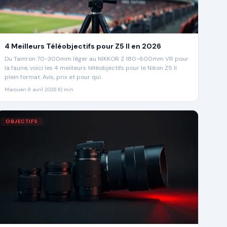
4 Meilleurs Téléobjectifs pour Z5 II en 2026
Du Tamron 70-300mm léger au NIKKOR Z 180-600mm VR pour
la faune, voici les 4 meilleurs téléobjectifs pour le Nikon Z5 II
plein format. Avis, prix et pour qui.
Marouen
·
8 avril 2026
·
10
min
OBJECTIFS