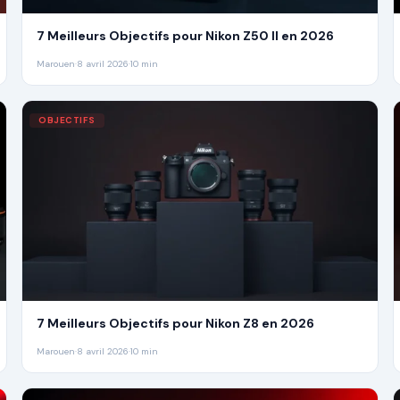
7 Meilleurs Objectifs pour Nikon Z50 II en 2026
Marouen
·
8 avril 2026
·
10
min
OBJECTIFS
7 Meilleurs Objectifs pour Nikon Z8 en 2026
Marouen
·
8 avril 2026
·
10
min