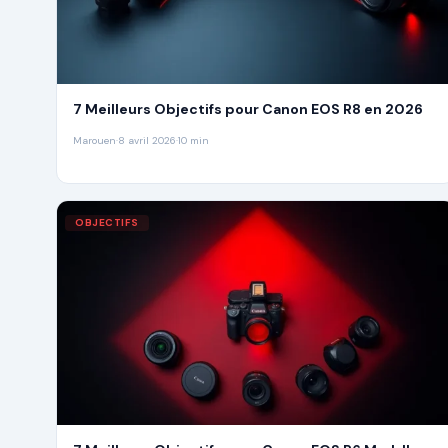
7 Meilleurs Objectifs pour Canon EOS R8 en 2026
Marouen
·
8 avril 2026
·
10
min
OBJECTIFS