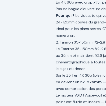
En 4K 60p avec crop x1,5 : p
Pas de bague d'ouverture decl
Pour qui ?
Le videaste qui ve
24-120mm couvre du grand-an
ideal pour les plans serres. C
numero un.
2. Tamron 35-150mm f/2-2.8 D
Le Tamron 35-150mm f/2-2.8
au 35mm et maintient f/2.8 ju
cinematographique a toutes 
le sujet du decor.
Sur le Z5 II en 4K 30p (plein
ca devient un
52-225mm
— 
avec compression des persp
Le moteur VXD (Voice-coil eX
point est fluide et lineaire —