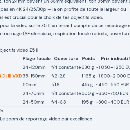
t, ton 24mm devient un 36mm equivalent, ton 35mm devient 
pas en 4K 24/25/30p — la on profite de toute la largeur du
l est crucial pour le choix de tes objectifs video.
s pour la video sur le Z5 II, en tenant compte de ce recadrage 
tournage (AF silencieux, respiration focale reduite, ouvertur
ectifs video Z5 II
Plage focale
Ouverture
Poids
Prix indicati
24-120mm
f/4 constante
630 g
~1 050–1 250 E
Di III VXD
35-150mm
f/2-2.8
1 165 g
~1 800–2 000 
50mm
f/1.8
415 g
~450–550 EUR
24-70mm
f/4 constante
500 g
~650–750 EUR
24-50mm
f/4-6.3
195 g
~300–400 EUR
fs
 Le zoom de reportage video par excellence