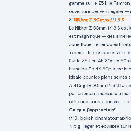
gamme sur le Z5 II, le Tamro
ouverture peuvent egaler — m
3.
Nikkor Z 50mm f/1.8 S
— 
Le Nikkor Z 50mm f/1.8 S est l
est magnifique — des arriere
zone floue. Le rendu est natu
"cinema" le plus accessible d
Sur le Z5 II en 4K 30p, le 50
humaine. En 4K 60p avec le cr
ideale pour les plans serres s
A
415 g
, le 50mm f/1.8 S form
parfaitement maniable a main
offre une course lineaire — i
Ce que j'apprecie ✅
f/1.8 : bokeh cinematographi
415 g : leger et equilibre sur le