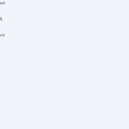
 un
I.
ont