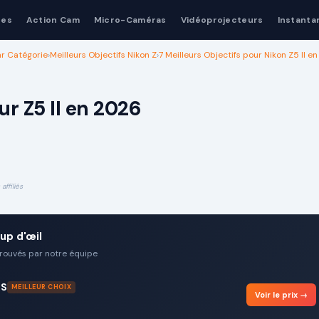
nes
Action Cam
Micro-Caméras
Vidéoprojecteurs
Instanta
ar Catégorie
›
Meilleurs Objectifs Nikon Z
›
7 Meilleurs Objectifs pour Nikon Z5 II e
ur Z5 II en 2026
affiliés
up d'œil
prouvés par notre équipe
 S
MEILLEUR CHOIX
Voir le prix →