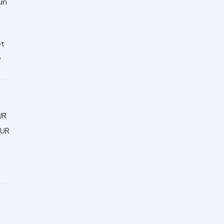
un
et
e
f
UR
EUR