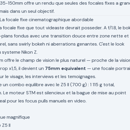
n 35-150mm offre un rendu que seules des focales fixes a gra
ais dans un seul objectif.
La focale fixe cinematographique abordable
a focale fixe que tout videaste devrait posseder. A f/1.8, le bo
-plans fondus avec une transition douce entre zone nette et
rel, sans swirly bokeh ni aberrations genantes. C'est le look
u systeme Nikon Z.
mm offre le champ de vision le plus naturel — proche de la visio
op x1,5, il devient un
75mm equivalent
— une focale portra
ur le visage, les interviews et les temoignages.
e un combo equilibre avec le Z5 II (700 g) : 1 115 g total,
. Le moteur STM est silencieux et la bague de mise au point
deal pour les focus pulls manuels en video.
que magnifique
 Z5 II