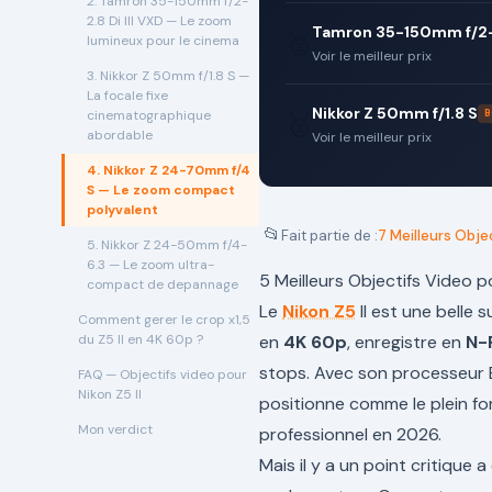
2. Tamron 35-150mm f/2-
2.8 Di III VXD — Le zoom
Tamron 35-150mm f/2-2
🥈
lumineux pour le cinema
Voir le meilleur prix
3. Nikkor Z 50mm f/1.8 S —
La focale fixe
Nikkor Z 50mm f/1.8 S
cinematographique
B
🥉
abordable
Voir le meilleur prix
4. Nikkor Z 24-70mm f/4
S — Le zoom compact
polyvalent
📂
Fait partie de :
7 Meilleurs Obje
5. Nikkor Z 24-50mm f/4-
6.3 — Le zoom ultra-
5 Meilleurs Objectifs Video p
compact de depannage
Le
Nikon Z5
II est une belle 
Comment gerer le crop x1,5
du Z5 II en 4K 60p ?
en
4K 60p
, enregistre en
N-
stops. Avec son processeur E
FAQ — Objectifs video pour
Nikon Z5 II
positionne comme le plein f
Mon verdict
professionnel en 2026.
Mais il y a un point critique 