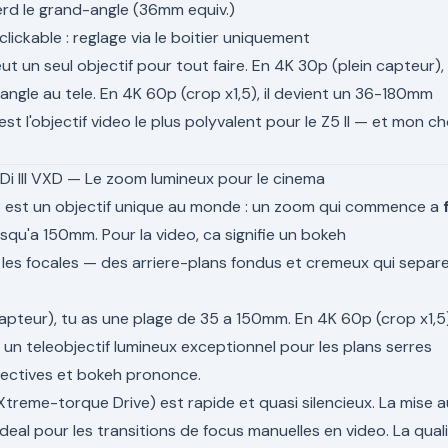
erd le grand-angle (36mm equiv.)
ickable : reglage via le boitier uniquement
ut un seul objectif pour tout faire. En 4K 30p (plein capteur), 
gle au tele. En 4K 60p (crop x1,5), il devient un 36-180mm
'est l'objectif video le plus polyvalent pour le Z5 II — et mon ch
i III VXD — Le zoom lumineux pour le cinema
 est un objectif unique au monde : un zoom qui commence a
squ'a 150mm. Pour la video, ca signifie un bokeh
les focales — des arriere-plans fondus et cremeux qui separ
 capteur), tu as une plage de 35 a 150mm. En 4K 60p (crop x1,5)
un teleobjectif lumineux exceptionnel pour les plans serres
ectives et bokeh prononce.
treme-torque Drive) est rapide et quasi silencieux. La mise a
 ideal pour les transitions de focus manuelles en video. La qual