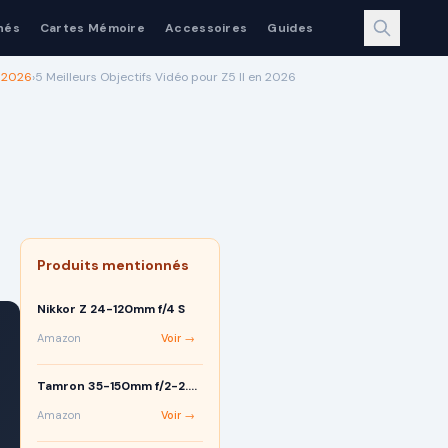
nés
Cartes Mémoire
Accessoires
Guides
n 2026
›
5 Meilleurs Objectifs Vidéo pour Z5 II en 2026
Produits mentionnés
Nikkor Z 24-120mm f/4 S
Amazon
Voir →
Tamron 35-150mm f/2-2.8 Di III VXD
Amazon
Voir →