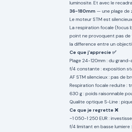
luminosite. Et avec le recadr
36-180mm
— une plage de z
Le moteur STM est silencieux :
La respiration focale (focus
point ne provoquent pas de v
la difference entre un objectif
Ce que j'apprecie ✅
Plage 24-120mm : du grand-an
f/4 constante : exposition s
AF STM silencieux : pas de br
Respiration focale reduite : t
630 g : poids raisonnable po
Qualite optique S-Line : piqu
Ce que je regrette ❌
~1 050-1 250 EUR : investiss
f/4 limitant en basse lumiere 