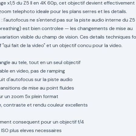
age x1,5 du Z5 II en 4K 60p, cet objectif devient effectivement
oom telephoto ideale pour les plans serres et les details.
 l'autofocus ne s'entend pas sur la piste audio interne du Z5 I
 breathing) est bien controlee — les changements de mise au
ariation visible du champ de vision. Ces details techniques f
 "qui fait de la video" et un objectif concu pour la video.
gle au tele, tout en un seul objectif
table en video, pas de ramping
uit d'autofocus sur la piste audio
ransitions de mise au point fluides
ur un zoom 5x plein format
e, contraste et rendu couleur excellents
ement consequent pour un objectif f/4
: ISO plus eleves necessaires