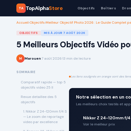
TopAlpha
Store
TA
Objectifs
Boîtiers
Dro
Accueil
›
Objectifs
›
Meilleur Objectif Photo 2026 : Le Guide Complet p
OBJECTIFS
MIS À JOUR
7 AOÛT 2026
5 Meilleurs Objectifs Vidéo po
Marouen
·
7 août 2026
·
13
min de lecture
M
SOMMAIRE
Les liens soulignés en orange sont des liens 
Comparatif rapide — top 5
objectifs video Z5 II
Notre sélection en un co
Revue detaillee des 5
objectifs
Les meilleurs choix testés et ap
1. Nikkor Z 24-120mm f/4 S
— Le zoom de reportage
Nikkor Z 24-120mm f/4
🥇
video par excellence
Voir le meilleur prix