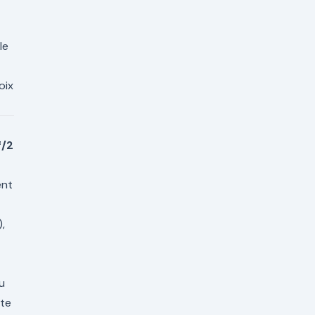
le
oix
f/2
ent
,
u
ite