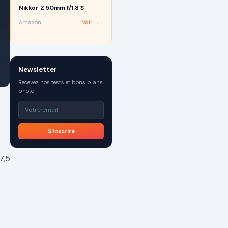
Nikkor Z 50mm f/1.8 S
Amazon
Voir →
Newsletter
Recevez nos tests et bons plans
photo
S'inscrire
7,5