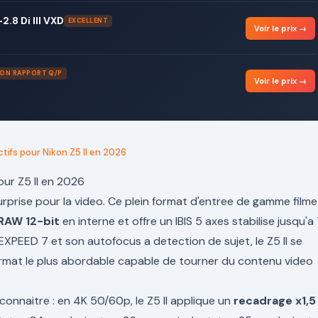
.8 Di III VXD
EXCELLENT
Voir le prix →
ON RAPPORT Q/P
Voir le prix →
ctifs pour Nikon Z5 II en 2026
our Z5 II en 2026
surprise pour la video. Ce plein format d'entree de gamme filme
RAW 12-bit
en interne et offre un IBIS 5 axes stabilise jusqu'a 
XPEED 7 et son autofocus a detection de sujet, le Z5 II se
ormat le plus abordable capable de tourner du contenu video
a connaitre : en 4K 50/60p, le Z5 II applique un
recadrage x1,5