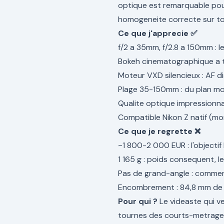
optique est remarquable pour
homogeneite correcte sur to
Ce que j'apprecie ✅
f/2 a 35mm, f/2.8 a 150mm : l
Bokeh cinematographique a to
Moteur VXD silencieux : AF d
Plage 35-150mm : du plan mo
Qualite optique impressionn
Compatible Nikon Z natif (mo
Ce que je regrette ❌
~1 800-2 000 EUR : l'objectif
1 165 g : poids consequent, le
Pas de grand-angle : comm
Encombrement : 84,8 mm de d
Pour qui ?
Le videaste qui v
tournes des courts-metrages