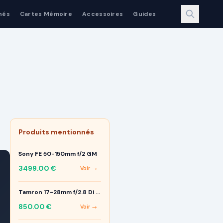
nés
Cartes Mémoire
Accessoires
Guides
Produits mentionnés
Sony FE 50-150mm f/2 GM
3499.00
€
Voir →
Tamron 17-28mm f/2.8 Di III RXD
850.00
€
Voir →