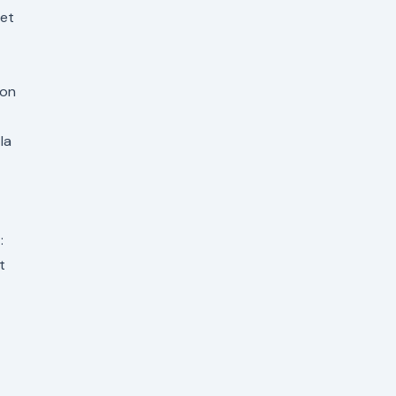
 et
ion
la
:
t