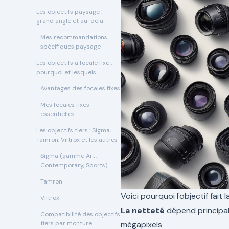
Les objectifs paysage :
grand angle et au-delà
Mes recommandations
spécifiques paysage
Les objectifs à focale fixe :
pourquoi et lesquels
Avantages des focales fixes
Mes focales fixes
essentielles
Les objectifs tiers : Sigma,
Tamron, Viltrox et les autres
Sigma (gamme Art,
Contemporary, Sports)
Tamron
Voici pourquoi l'objectif fait l
Viltrox
La netteté
dépend principal
Compatibilité des objectifs
tiers par monture
mégapixels