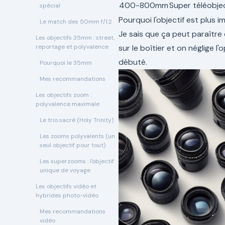
400-800mm
Super téléobjec
spécial
Pourquoi l'objectif est plus i
Le match des 50mm f/1.2
Je sais que ça peut paraître
Les objectifs 35mm : street,
reportage et polyvalence
sur le boîtier et on néglige l
débuté.
Pourquoi le 35mm
Mes recommandations
Les objectifs zoom :
polyvalence maximale
Le trio sacré (Holy Trinity)
Les zooms polyvalents (un
seul objectif pour tout)
Les superzooms : l'objectif
unique de voyage
Les objectifs vidéo et
hybrides photo-vidéo
Mes recommandations
vidéo