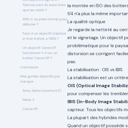
Tamron sont-ils aussi bons
la montée en ISO des boîtiers 
que les natifs ?
f/4 n'a plus la même importan
APS-C ou plein format pour
La qualité optique
débuter ?
Je regarde la netteté au cent
Faut-il un objectif stabilisé
et le vignetage. Un objectif 
si mon boîtier a l'IBIS ?
problématique pour le paysa
Un objectif Canon EF
fonctionne-t-il sur un
distorsion se corrigent facil
boîtier Canon RF ?
pas.
Conclusion
La stabilisation : OIS vs IBIS
Mes guides objectifs par
La stabilisation est un critèr
marque
OIS (Optical Image Stabili
Sony Alpha (monture E)
pour compenser les tremblemen
Nikon Z
IBIS (In-Body Image Stabil
Canon RF
capteur. Tous les objectifs 
La plupart des hybrides mod
Quand un objectif possède sa