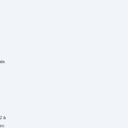
le.
2 à
vec