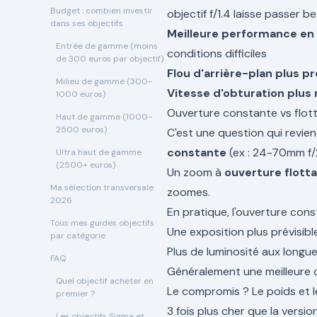
Budget : combien investir
objectif f/1.4 laisse passer 
dans ses objectifs
Meilleure performance en
Entrée de gamme (moins
conditions difficiles
de 300 euros par objectif)
Flou d'arrière-plan plus p
Milieu de gamme (300-
Vitesse d'obturation plus 
1000 euros)
Ouverture constante vs flot
Haut de gamme (1000-
2500 euros)
C'est une question qui revie
constante
(ex : 24-70mm f/2
Ultra haut de gamme
(2500+ euros)
Un zoom à
ouverture flott
Ma sélection transversale
zoomes.
2026
En pratique, l'ouverture con
Tous mes guides objectifs
Une exposition plus prévisi
par catégorie
Plus de luminosité aux longu
FAQ
Généralement une meilleure c
Quel objectif acheter en
Le compromis ? Le poids et l
premier ?
3 fois plus cher que la versio
Les objectifs Sigma et