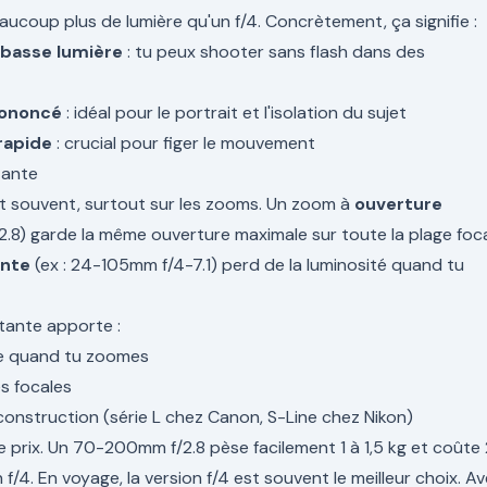
beaucoup plus de lumière qu'un f/4. Concrètement, ça signifie :
 basse lumière
: tu peux shooter sans flash dans des
rononcé
: idéal pour le portrait et l'isolation du sujet
rapide
: crucial pour figer le mouvement
tante
nt souvent, surtout sur les zooms. Un zoom à
ouverture
.8) garde la même ouverture maximale sur toute la plage foca
ante
(ex : 24-105mm f/4-7.1) perd de la luminosité quand tu
stante apporte :
ble quand tu zoomes
es focales
onstruction (série L chez Canon, S-Line chez Nikon)
e prix. Un 70-200mm f/2.8 pèse facilement 1 à 1,5 kg et coûte 
n f/4. En voyage, la version f/4 est souvent le meilleur choix. A