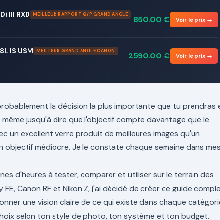
i III RXD
MEILLEUR RAPPORT Q/P GRAND ANGLE
850.00
€
Voir le prix →
8L IS USM
MEILLEUR GRAND ANGLE CANON
2590.00
€
Voir le prix →
t probablement la décision la plus importante que tu prendras 
s même jusqu'à dire que l'objectif compte davantage que le
ec un excellent verre produit de meilleures images qu'un
n objectif médiocre. Je le constate chaque semaine dans me
es d'heures à tester, comparer et utiliser sur le terrain des
y FE, Canon RF et Nikon Z, j'ai décidé de créer ce guide comple
donner une vision claire de ce qui existe dans chaque catégori
r choix selon ton style de photo, ton système et ton budget.