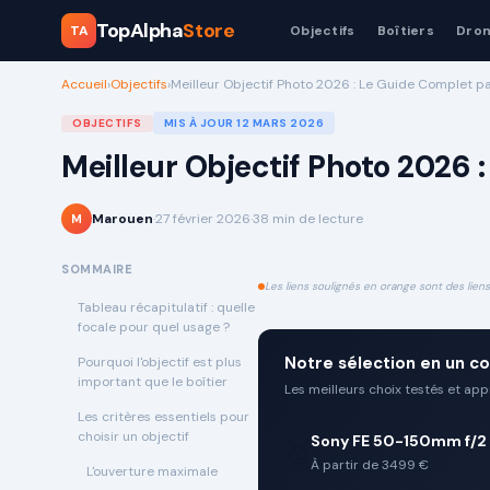
TopAlpha
Store
TA
Objectifs
Boîtiers
Dro
Accueil
›
Objectifs
›
Meilleur Objectif Photo 2026 : Le Guide Complet p
OBJECTIFS
MIS À JOUR
12 MARS 2026
Meilleur Objectif Photo 2026 
Marouen
·
27 février 2026
·
38
min de lecture
M
SOMMAIRE
Les liens soulignés en orange sont des liens 
Tableau récapitulatif : quelle
focale pour quel usage ?
Notre sélection en un co
Pourquoi l'objectif est plus
important que le boîtier
Les meilleurs choix testés et ap
Les critères essentiels pour
choisir un objectif
Sony FE 50-150mm f/2
🥇
À partir de 3499 €
L'ouverture maximale