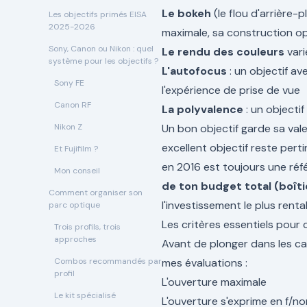
Le bokeh
(le flou d'arrière-
Les objectifs primés EISA
2025-2026
maximale, sa construction op
Sony, Canon ou Nikon : quel
Le rendu des couleurs
vari
système pour les objectifs ?
L'autofocus
: un objectif a
Sony FE
l'expérience de prise de vue
Canon RF
La polyvalence
: un objecti
Nikon Z
Un bon objectif garde sa val
excellent objectif reste pert
Et Fujifilm ?
en 2016 est toujours une réf
Mon conseil
de ton budget total (boîti
Comment organiser son
l'investissement le plus renta
parc optique
Les critères essentiels pour c
Trois profils, trois
approches
Avant de plonger dans les cat
Combos recommandés par
mes évaluations :
profil
L'ouverture maximale
Le kit spécialisé
L'ouverture s'exprime en f/no