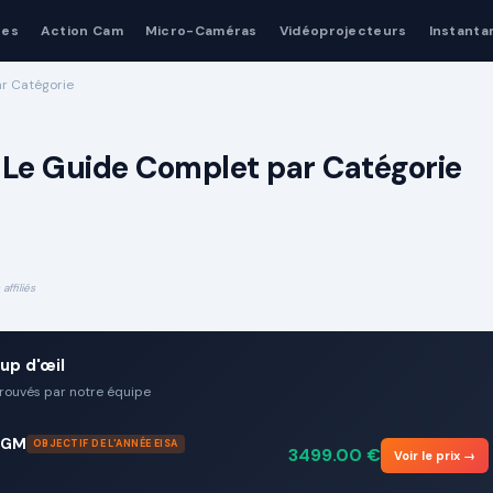
nes
Action Cam
Micro-Caméras
Vidéoprojecteurs
Instanta
ar Catégorie
: Le Guide Complet par Catégorie
affiliés
up d'œil
prouvés par notre équipe
 GM
OBJECTIF DE L'ANNÉE EISA
3499.00
€
Voir le prix →