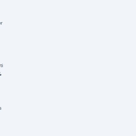
er
ti
%
s