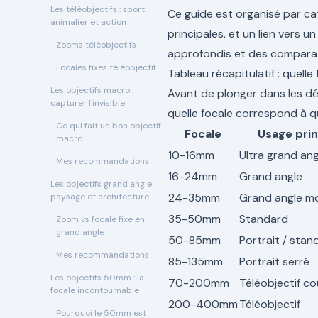
Les téléobjectifs : sport,
Ce guide est organisé par 
animalier et action
principales, et un lien vers un
Zooms téléobjectifs
approfondis et des comparat
Focales fixes téléobjectif
Tableau récapitulatif : quell
Les objectifs macro :
Avant de plonger dans les dé
capturer l'invisible
quelle focale correspond à q
Ce qui fait un bon objectif
Focale
Usage prin
macro
10-16mm
Ultra grand ang
Mes recommandations
16-24mm
Grand angle
Les objectifs grand angle :
24-35mm
Grand angle m
paysage et architecture
35-50mm
Standard
Zoom vs focale fixe en
grand angle
50-85mm
Portrait / stan
Mes recommandations
85-135mm
Portrait serré
Les objectifs 50mm : la
70-200mm
Téléobjectif co
focale incontournable
200-400mm
Téléobjectif
Pourquoi le 50mm est