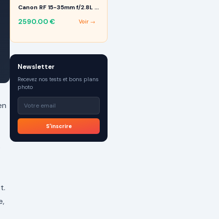
Canon RF 15-35mm f/2.8L IS USM
2590.00
€
Voir →
Newsletter
Recevez nos tests et bons plans
photo
en
S'inscrire
s
t.
e,