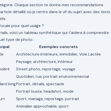
catégorie. Chaque section te donne mes recommandations
 article détaillé où je rentre dans le vif du sujet avec des tests
ifs.
e focale pour quel usage ?
tails, voici un tableau synthétique qui t'aidera à comprendre
uel type de photo :
cipal
Exemples concrets
le
Architecture intérieure, immobilier, Voie Lactée
Paysage, architecture, intérieur
odéré
Street photo, reportage, voyage
Quotidien, rue, portrait environnemental
dard long
Portrait, détails, spectacle
Portrait buste, headshot, mode
urt
Sport, mariage, reportage, portrait
Animalier approchable, sport