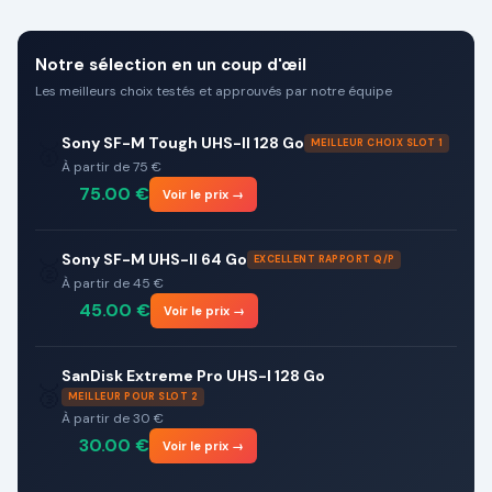
Notre sélection en un coup d'œil
Les meilleurs choix testés et approuvés par notre équipe
Sony SF-M Tough UHS-II 128 Go
MEILLEUR CHOIX SLOT 1
🥇
À partir de 75 €
75.00
€
Voir le prix →
Sony SF-M UHS-II 64 Go
EXCELLENT RAPPORT Q/P
🥈
À partir de 45 €
45.00
€
Voir le prix →
SanDisk Extreme Pro UHS-I 128 Go
🥉
MEILLEUR POUR SLOT 2
À partir de 30 €
30.00
€
Voir le prix →