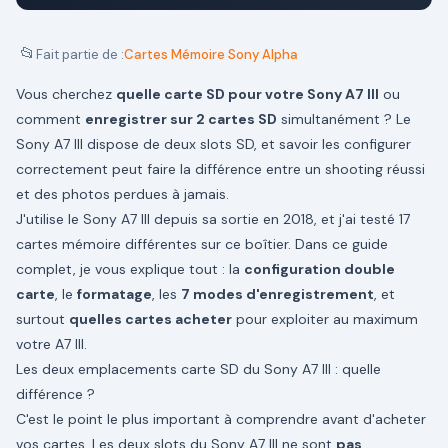
📂
Fait partie de :
Cartes Mémoire Sony Alpha
Vous cherchez
quelle carte SD pour votre Sony A7 III
ou
comment
enregistrer sur 2 cartes SD
simultanément ? Le
Sony A7 III dispose de deux slots SD, et savoir les configurer
correctement peut faire la différence entre un shooting réussi
et des photos perdues à jamais.
J'utilise le Sony A7 III depuis sa sortie en 2018, et j'ai testé 17
cartes mémoire différentes sur ce boîtier. Dans ce guide
complet, je vous explique tout : la
configuration double
carte
, le
formatage
, les
7 modes d'enregistrement
, et
surtout
quelles cartes acheter
pour exploiter au maximum
votre A7 III.
Les deux emplacements carte SD du Sony A7 III : quelle
différence ?
C'est le point le plus important à comprendre avant d'acheter
vos cartes. Les deux slots du Sony A7 III ne sont
pas