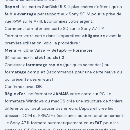
Rappel
: les cartes SanDisk UHS-II plus chères n'offrent qu'un
faible avantage
par rapport aux Sony SF-M pour la prise de
vue RAW sur le A7 III. Économisez votre argent.
Comment formater une carte SD sur le Sony A7 III ?
Formater votre carte dans l'appareil est
obligatoire
avant la
première utilisation. Voici la procédure :
Menu
→ Icône Valise →
Setup5
→
Formater
Sélectionnez le
slot 1
ou
slot 2
Choisissez
formatage rapide
(quelques secondes) ou
formatage complet
(recommandé pour une carte neuve ou
qui présente des erreurs)
Confirmez avec
OK
Règle d'or
: ne formatez
JAMAIS
votre carte sur PC. Le
formatage Windows ou macOS crée une structure de fichiers
différente qui peut causer des erreurs. L'appareil crée les
dossiers DCIM et PRIVATE nécessaires au bon fonctionnement.
Le Sony A7 III formate automatiquement en
exFAT
pour les