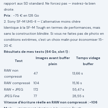
rapport aux SD standard. Ne forcez pas — insérez-la bien
droite.
Prix
: ~75 € en 128 Go
2. Sony SF-M UHS-II — L'alternative moins chère
Identique à la SF-M Tough en termes de performances, mais
sans la construction blindée. Si vous ne faites pas de photo en
conditions extrêmes, c'est un choix malin pour économiser 15-
20 €.
Résultats de mes tests (64 Go, slot 1) :
Images avant buffer
Temps vidage
Test
plein
buffer
RAW non
47
13,66 s
compressé
RAW compressé
104
15,16 s
RAW + JPEG
172
55,47 s
JPEG Fine
77
28,55 s
Vitesse d'écriture réelle en RAW non compressé : ~106