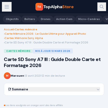
TopAlpha
Store
TA
Objectifs
Boîtiers
Drones
Action Cam
Micro-Caméras
V
Accueil
›
Cartes mémoire
›
Carte Mémoire 2026 : Le Guide Ultime pour Appareil Photo
›
Cartes Mémoire Sony Alpha
›
Carte SD Sony A7 III : Guide Double Carte et Formatage 2026
CARTES MÉMOIRE
MIS À JOUR
13 MARS 2026
Carte SD Sony A7 III : Guide Double Carte et
Formatage 2026
Marouen
·
13 avril 2021
·
12
min de lecture
M
📑 Sommaire
Les liens soulignés en orange sont des liens affiliés