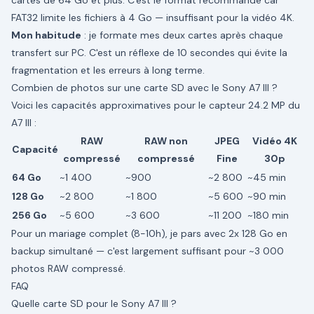
cartes de 64 Go et plus. C'est le format recommandé car
FAT32 limite les fichiers à 4 Go — insuffisant pour la vidéo 4K.
Mon habitude
: je formate mes deux cartes après chaque
transfert sur PC. C'est un réflexe de 10 secondes qui évite la
fragmentation et les erreurs à long terme.
Combien de photos sur une carte SD avec le Sony A7 III ?
Voici les capacités approximatives pour le capteur 24.2 MP du
A7 III :
RAW
RAW non
JPEG
Vidéo 4K
Capacité
compressé
compressé
Fine
30p
64 Go
~1 400
~900
~2 800
~45 min
128 Go
~2 800
~1 800
~5 600
~90 min
256 Go
~5 600
~3 600
~11 200
~180 min
Pour un mariage complet (8-10h), je pars avec 2x 128 Go en
backup simultané — c'est largement suffisant pour ~3 000
photos RAW compressé.
FAQ
Quelle carte SD pour le Sony A7 III ?