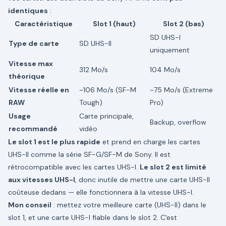
identiques
:
Caractéristique
Slot 1 (haut)
Slot 2 (bas)
SD UHS-I
Type de carte
SD UHS-II
uniquement
Vitesse max
312 Mo/s
104 Mo/s
théorique
Vitesse réelle en
~106 Mo/s (SF-M
~75 Mo/s (Extreme
RAW
Tough)
Pro)
Usage
Carte principale,
Backup, overflow
recommandé
vidéo
Le slot 1 est le plus rapide
et prend en charge les cartes
UHS-II comme la série SF-G/SF-M de Sony. Il est
rétrocompatible avec les cartes UHS-I.
Le slot 2 est limité
aux vitesses UHS-I
, donc inutile de mettre une carte UHS-II
coûteuse dedans — elle fonctionnera à la vitesse UHS-I.
Mon conseil
: mettez votre meilleure carte (UHS-II) dans le
slot 1, et une carte UHS-I fiable dans le slot 2. C'est