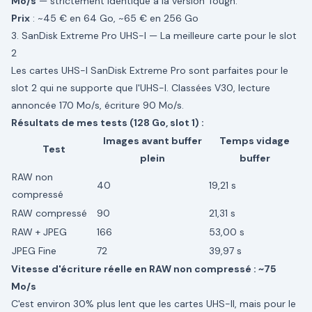
Mo/s
— strictement identique à la version Tough.
Prix
: ~45 € en 64 Go, ~65 € en 256 Go
3. SanDisk Extreme Pro UHS-I — La meilleure carte pour le slot
2
Les cartes UHS-I SanDisk Extreme Pro sont parfaites pour le
slot 2 qui ne supporte que l'UHS-I. Classées V30, lecture
annoncée 170 Mo/s, écriture 90 Mo/s.
Résultats de mes tests (128 Go, slot 1) :
Images avant buffer
Temps vidage
Test
plein
buffer
RAW non
40
19,21 s
compressé
RAW compressé
90
21,31 s
RAW + JPEG
166
53,00 s
JPEG Fine
72
39,97 s
Vitesse d'écriture réelle en RAW non compressé : ~75
Mo/s
C'est environ 30% plus lent que les cartes UHS-II, mais pour le