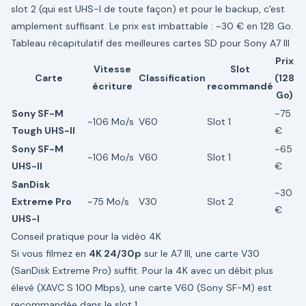
slot 2 (qui est UHS-I de toute façon) et pour le backup, c'est
amplement suffisant. Le prix est imbattable : ~30 € en 128 Go.
Tableau récapitulatif des meilleures cartes SD pour Sony A7 III
Prix
Vitesse
Slot
Carte
Classification
(128
écriture
recommandé
Go)
Sony SF-M
~75
~106 Mo/s
V60
Slot 1
Tough UHS-II
€
Sony SF-M
~65
~106 Mo/s
V60
Slot 1
UHS-II
€
SanDisk
~30
Extreme Pro
~75 Mo/s
V30
Slot 2
€
UHS-I
Conseil pratique pour la vidéo 4K
Si vous filmez en
4K 24/30p
sur le A7 III, une carte V30
(SanDisk Extreme Pro) suffit. Pour la 4K avec un débit plus
élevé (XAVC S 100 Mbps), une carte V60 (Sony SF-M) est
recommandée dans le slot 1.