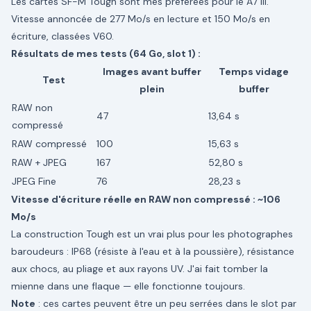
Les cartes SF-M Tough sont mes préférées pour le A7 III.
Vitesse annoncée de 277 Mo/s en lecture et 150 Mo/s en
écriture, classées V60.
Résultats de mes tests (64 Go, slot 1) :
Images avant buffer
Temps vidage
Test
plein
buffer
RAW non
47
13,64 s
compressé
RAW compressé
100
15,63 s
RAW + JPEG
167
52,80 s
JPEG Fine
76
28,23 s
Vitesse d'écriture réelle en RAW non compressé : ~106
Mo/s
La construction Tough est un vrai plus pour les photographes
baroudeurs : IP68 (résiste à l'eau et à la poussière), résistance
aux chocs, au pliage et aux rayons UV. J'ai fait tomber la
mienne dans une flaque — elle fonctionne toujours.
Note
: ces cartes peuvent être un peu serrées dans le slot par