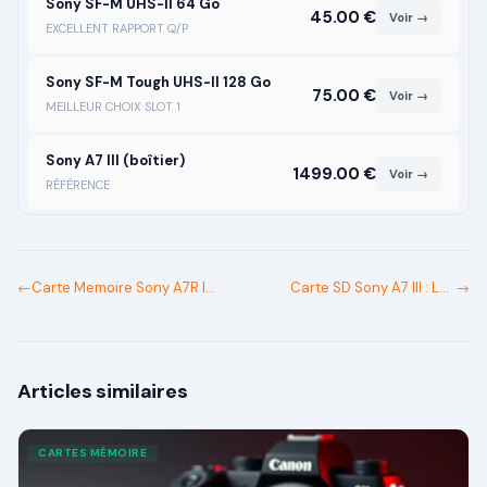
Sony SF-M UHS-II 64 Go
45.00
€
Voir →
EXCELLENT RAPPORT Q/P
Sony SF-M Tough UHS-II 128 Go
75.00
€
Voir →
MEILLEUR CHOIX SLOT 1
Sony A7 III (boîtier)
1499.00
€
Voir →
RÉFÉRENCE
←
Carte Memoire Sony A7R IV
Carte SD Sony A7 III : Les
→
: Les Meilleures Cartes SD
Meilleures Cartes Mémoire
(2026)
(2026)
Articles similaires
CARTES MÉMOIRE