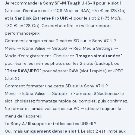
Je recommande la
Sony SF-M Tough UHS-II
pour le slot 1
(vitesse d'écriture réelle ~106 Mo/s en RAW, ~75 € en 128 Go)
et la
SanDisk Extreme Pro UHS-I
pour le slot 2 (~75 Mo/s,
~30 € en 128 Go). Ce combo offre le meilleur rapport
performance/prix.
Comment enregistrer sur 2 cartes SD sur le Sony A7 III ?
Menu → Icône Valise → Setup6 → Rec. Media Settings →
Mode d'enregistrement. Choisissez
"Images simultanées"
pour écrire les mêmes photos sur les 2 slots (backup), ou
"Trier RAW/JPEG"
pour séparer RAW (slot 1 rapide) et JPEG
(slot 2).
Comment formater une carte SD sur le Sony A7 III ?
Menu → Icône Valise → Setup5 → Formater. Sélectionnez le
slot, choisissez formatage rapide ou complet, puis confirmez.
Ne formatez jamais vos cartes sur PC — utilisez toujours le
menu de l'appareil.
Le Sony A7 III supporte-t-il les cartes UHS-II ?
Oui, mais
uniquement dans le slot 1
. Le slot 2 est limité aux