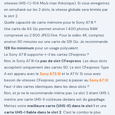
vitesses UHS-I (~104 Mo/s max théorique). Si vous enregistrez
en simultané sur les 2 slots, la vitesse globale sera limitée par
le slot 2.
Quelle capacité de carte mémoire pour le Sony A7 III ?
Une carte de 64 Go permet environ 1 400 photos RAW
compressé ou 2 800 JPEG Fine. Pour la vidéo 4K, comptez
environ 90 minutes sur une carte de 128 Go. Je recommande
128 Go minimum
pour un usage polyvalent.
Le Sony A7 III supporte-t-il les cartes CFexpress ?
Non, le Sony A7 III n'a
pas de slot CFexpress
. Les deux slots
acceptent uniquement des cartes SD. Le slot CFexpress Type
A est apparu avec le
Sony A7S III
et le A7 IV. Si vous avez
besoin de vitesses CFexpress, pensez à passer au
Sony A7 IV
.
Faut-il des cartes identiques dans les deux slots ?
Non, et je ne le recommande même pas. Le slot 2 étant UHS-I,
mettre une carte UHS-II coûteuse dedans est du gaspillage.
Mettez votre
meilleure carte (UHS-II) dans le slot 1
et une
carte UHS-I fiable dans le slot 2
. C'est le combo le plus