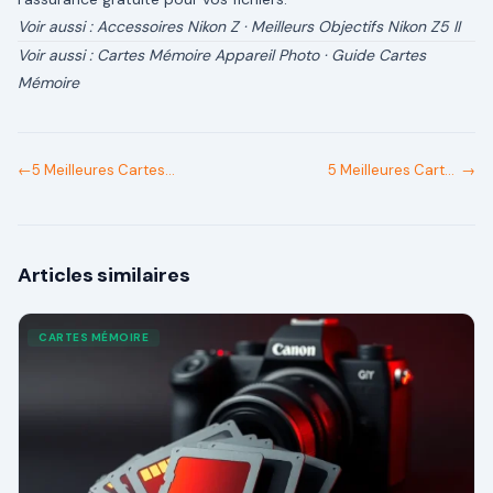
Voir aussi :
Accessoires Nikon Z
·
Meilleurs Objectifs Nikon Z5 II
Voir aussi :
Cartes Mémoire Appareil Photo
·
Guide Cartes
Mémoire
←
5 Meilleures Cartes
5 Meilleures Cartes
→
Mémoire pour Nikon Z30 en
Mémoire pour Nikon Z50 II
2026
en 2026
Articles similaires
CARTES MÉMOIRE