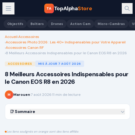
TopAlpha
Store
TA
Objectifs
Boîtiers
Drones
Action Cam
Micro-Caméras
V
Accueil
›
Accessoires
›
Accessoires Photo 2026 : Les 40+ Indispensables pour Votre Appareil
›
Accessoires Canon RF
›
8 Meilleurs Accessoires Indispensables pour le Canon EOS R8 en 2026
ACCESSOIRES
MIS À JOUR
7 AOÛT 2026
8 Meilleurs Accessoires Indispensables pour
le Canon EOS R8 en 2026
Marouen
·
7 août 2026
·
11
min de lecture
M
📑 Sommaire
Les liens soulignés en orange sont des liens affiliés