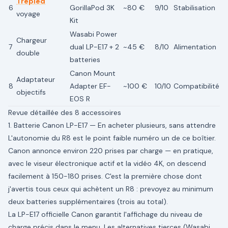
Trépied
6
GorillaPod 3K
~80 €
9/10
Stabilisation
voyage
Kit
Wasabi Power
Chargeur
7
dual LP-E17 + 2
~45 €
8/10
Alimentation
double
batteries
Canon Mount
Adaptateur
8
Adapter EF-
~100 €
10/10
Compatibilité
objectifs
EOS R
Revue détaillée des 8 accessoires
1. Batterie Canon LP-E17 — En acheter plusieurs, sans attendre
L'autonomie du R8 est le point faible numéro un de ce boîtier.
Canon annonce environ 220 prises par charge — en pratique,
avec le viseur électronique actif et la vidéo 4K, on descend
facilement à 150-180 prises. C'est la première chose dont
j'avertis tous ceux qui achètent un R8 : prevoyez au minimum
deux batteries supplémentaires (trois au total).
La LP-E17 officielle Canon garantit l'affichage du niveau de
charge précis dans le menu. Les alternatives tierces (Wasabi,