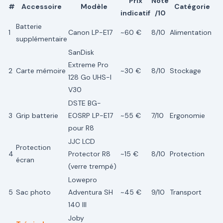
Prix
Note
#
Accessoire
Modèle
Catégorie
indicatif
/10
Batterie
1
Canon LP-E17
~60 €
8/10
Alimentation
supplémentaire
SanDisk
Extreme Pro
2
Carte mémoire
~30 €
8/10
Stockage
128 Go UHS-I
V30
DSTE BG-
3
Grip batterie
EOSRP LP-E17
~55 €
7/10
Ergonomie
pour R8
JJC LCD
Protection
4
Protector R8
~15 €
8/10
Protection
écran
(verre trempé)
Lowepro
5
Sac photo
Adventura SH
~45 €
9/10
Transport
140 III
Joby