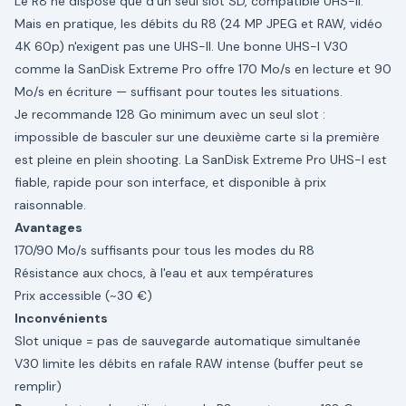
Le R8 ne dispose que d'un seul slot SD, compatible UHS-II.
Mais en pratique, les débits du R8 (24 MP JPEG et RAW, vidéo
4K 60p) n'exigent pas une UHS-II. Une bonne UHS-I V30
comme la SanDisk Extreme Pro offre 170 Mo/s en lecture et 90
Mo/s en écriture — suffisant pour toutes les situations.
Je recommande 128 Go minimum avec un seul slot :
impossible de basculer sur une deuxième carte si la première
est pleine en plein shooting. La SanDisk Extreme Pro UHS-I est
fiable, rapide pour son interface, et disponible à prix
raisonnable.
Avantages
170/90 Mo/s suffisants pour tous les modes du R8
Résistance aux chocs, à l'eau et aux températures
Prix accessible (~30 €)
Inconvénients
Slot unique = pas de sauvegarde automatique simultanée
V30 limite les débits en rafale RAW intense (buffer peut se
remplir)