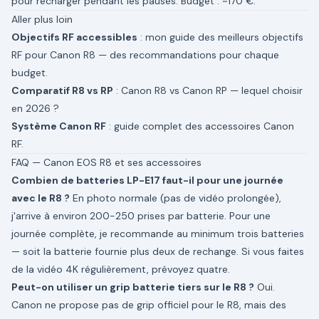
pour recharger pendant les pauses. Budget : ~170 €.
Aller plus loin
Objectifs RF accessibles
: mon guide des
meilleurs objectifs
RF pour Canon R8
— des recommandations pour chaque
budget.
Comparatif R8 vs RP
:
Canon R8 vs Canon RP
— lequel choisir
en 2026 ?
Système Canon RF
:
guide complet des accessoires Canon
RF
.
FAQ — Canon EOS R8 et ses accessoires
Combien de batteries LP-E17 faut-il pour une journée
avec le R8 ?
En photo normale (pas de vidéo prolongée),
j'arrive à environ 200-250 prises par batterie. Pour une
journée complète, je recommande au minimum trois batteries
— soit la batterie fournie plus deux de rechange. Si vous faites
de la vidéo 4K régulièrement, prévoyez quatre.
Peut-on utiliser un grip batterie tiers sur le R8 ?
Oui.
Canon ne propose pas de grip officiel pour le R8, mais des