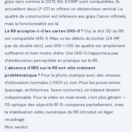
grips tiers comme le DSTE BG-EOSRP sont compatibles. Ils
accueillent deux LP-E17 et offrent un déclencheur vertical. La
qualité de construction est inférieure aux grips Canon officiels,
mais la fonctionnalité est là.
Le R8 accepte-t-il les cartes UHS-II ?
Oui, le slot SD du R8
est compatible UHS-II. Mais vu les débits du boîtier (24 MP,
pas de double slot), une UHS-I V30 de qualité est amplement
suffisante et bien moins chère. Une UHS-II n'apportera pas
d'amélioration perceptible en pratique sur le R8.
L'absence d'IBIS sur le R8 est-elle vraiment
problématique ?
Pour la photo statique avec des vitesses
d'obturation normales (>1/100 s), non. Pour les poses lentes
(paysage, architecture, faune nocturne), un trépied devient
indispensable. Pour la vidéo en main levée, c'est plus gênant —
l'IS optique des objectifs RF IS compense partiellement, mais
la stabilisation vidéo numérique du R8 introduit un léger
recadrage.
Mon verdict