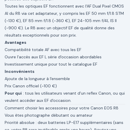
Toutes les optiques EF fonctionnent avec l'AF Dual Pixel CMOS
AI du R8 via cet adaptateur, y compris les EF 50 mm f/1.8 STM
(~130 €), EF 85 mm f/1.8 (~360 €), EF 24-105 mm f/4L IS II
(~900 €). Le R8 avec un objectif EF de qualité donne des
résultats exceptionnels pour son prix.
Avantages
Compatibilité totale AF avec tous les EF
Ouvre l'accès aux EF L série d'occasion abordables
Investissement unique pour tout le catalogue EF
Inconvénients
Ajoute de la longueur à l'ensemble
Prix Canon officiel (~100 €)
Pour qui
: tous les utilisateurs venant d'un reflex Canon, ou qui
veulent accéder aux EF d'occasion.
Comment choisir les accessoires pour votre Canon EOS R8
Vous êtes photographe débutant ou amateur
Priorité absolue : deux batteries LP-E17 supplémentaires (sans
ça, votre R8 sera inutilisable après une heure). Ajoutez une