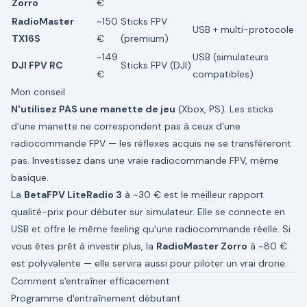
Zorro
€
RadioMaster
~150
Sticks FPV
USB + multi-protocole
TX16S
€
(premium)
~149
USB (simulateurs
DJI FPV RC
Sticks FPV (DJI)
€
compatibles)
Mon conseil
N'utilisez PAS une manette de jeu
(Xbox, PS). Les sticks
d'une manette ne correspondent pas à ceux d'une
radiocommande FPV — les réflexes acquis ne se transféreront
pas. Investissez dans une vraie radiocommande FPV, même
basique.
La
BetaFPV LiteRadio 3
à ~30 € est le meilleur rapport
qualité-prix pour débuter sur simulateur. Elle se connecte en
USB et offre le même feeling qu'une radiocommande réelle. Si
vous êtes prêt à investir plus, la
RadioMaster Zorro
à ~80 €
est polyvalente — elle servira aussi pour piloter un vrai drone.
Comment s'entraîner efficacement
Programme d'entraînement débutant