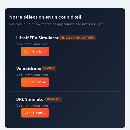
Notre sélection en un coup d'œil
Les meilleurs choix testés et approuvés par notre équipe
Liftoff FPV Simulator
MEILLEUR SIMULATEUR
🥇
Voir le meilleur prix
Voir le prix →
Velocidrone
RACING
🥈
Voir le meilleur prix
Voir le prix →
DRL Simulator
GRATUIT
🥉
Voir le meilleur prix
Voir le prix →