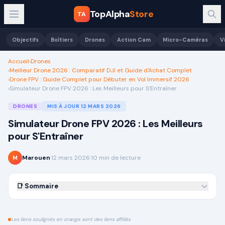
TopAlpha
Store
TA
Objectifs
Boîtiers
Drones
Action Cam
Micro-Caméras
V
Accueil
›
Drones
›
Meilleur Drone 2026 : Comparatif DJI et Guide d'Achat Complet
›
Drone FPV : Guide Complet pour Débuter en Vol Immersif 2026
›
Simulateur Drone FPV 2026 : Les Meilleurs pour S'Entraîner
DRONES
MIS À JOUR
12 MARS 2026
Simulateur Drone FPV 2026 : Les Meilleurs
pour S'Entraîner
Marouen
·
12 mars 2026
·
10
min de lecture
M
📑 Sommaire
Les liens soulignés en orange sont des liens affiliés