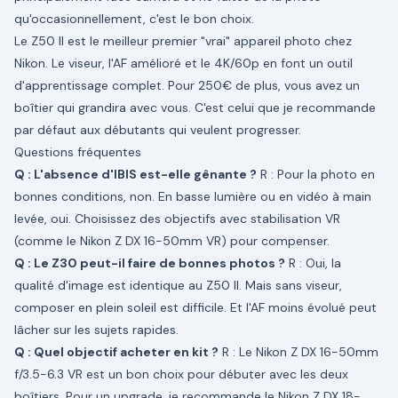
qu'occasionnellement, c'est le bon choix.
Le Z50 II est le meilleur premier "vrai" appareil photo chez
Nikon. Le viseur, l'AF amélioré et le 4K/60p en font un outil
d'apprentissage complet. Pour 250€ de plus, vous avez un
boîtier qui grandira avec vous. C'est celui que je recommande
par défaut aux débutants qui veulent progresser.
Questions fréquentes
Q : L'absence d'IBIS est-elle gênante ?
R : Pour la photo en
bonnes conditions, non. En basse lumière ou en vidéo à main
levée, oui. Choisissez des objectifs avec stabilisation VR
(comme le Nikon Z DX 16-50mm VR) pour compenser.
Q : Le Z30 peut-il faire de bonnes photos ?
R : Oui, la
qualité d'image est identique au Z50 II. Mais sans viseur,
composer en plein soleil est difficile. Et l'AF moins évolué peut
lâcher sur les sujets rapides.
Q : Quel objectif acheter en kit ?
R : Le Nikon Z DX 16-50mm
f/3.5-6.3 VR est un bon choix pour débuter avec les deux
boîtiers. Pour un upgrade, je recommande le Nikon Z DX 18-