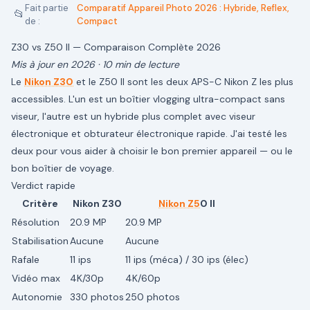
Fait partie
Comparatif Appareil Photo 2026 : Hybride, Reflex,
📂
de :
Compact
Z30 vs Z50 II — Comparaison Complète 2026
Mis à jour en 2026 · 10 min de lecture
Le
Nikon Z30
et le Z50 II sont les deux APS-C Nikon Z les plus
accessibles. L'un est un boîtier vlogging ultra-compact sans
viseur, l'autre est un hybride plus complet avec viseur
électronique et obturateur électronique rapide. J'ai testé les
deux pour vous aider à choisir le bon premier appareil — ou le
bon boîtier de voyage.
Verdict rapide
Critère
Nikon Z30
Nikon Z5
0 II
Résolution
20.9 MP
20.9 MP
Stabilisation
Aucune
Aucune
Rafale
11 ips
11 ips (méca) / 30 ips (élec)
Vidéo max
4K/30p
4K/60p
Autonomie
330 photos
250 photos