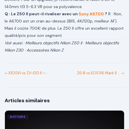
140mm f/3.5-6.3 VR pour sa polyvalence.
Q : Le Z50 II peut-il rivaliser avec un
Sony A6700
?
R : Non,
le A6700 est un cran au-dessus (IBIS, 4K/120p, meilleur AF).
Mais il coûte 700€ de plus. Le Z50 II offre un excellent rapport
qualité/prix pour son segment.
Voir aussi :
Meilleurs objectifs Nikon Z50 II
·
Meilleurs objectifs
Nikon Z30
·
Accessoires Nikon Z
←
X100VI vs ZV-E10 II —
Z6 III vs EOS R6 Mark II —
→
Comparaison Complète
Comparaison Complète
2026
2026
Articles similaires
BOÎTIERS