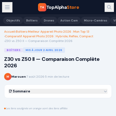
TopAlpha
Store
TA
Objectifs
Boîtiers
Drones
Action Cam
Micro-Caméras
V
Accueil
›
Boîtiers
›
Meilleur Appareil Photo 2026 : Mon Top 13
›
Comparatif Appareil Photo 2026 : Hybride, Reflex, Compact
›
Z30 vs Z50 II — Comparaison Complète 2026
BOÎTIERS
MIS À JOUR
2 AVRIL 2026
Z30 vs Z50 II — Comparaison Complète
2026
Marouen
·
7 août 2026
·
5
min de lecture
M
📑 Sommaire
Les liens soulignés en orange sont des liens affiliés