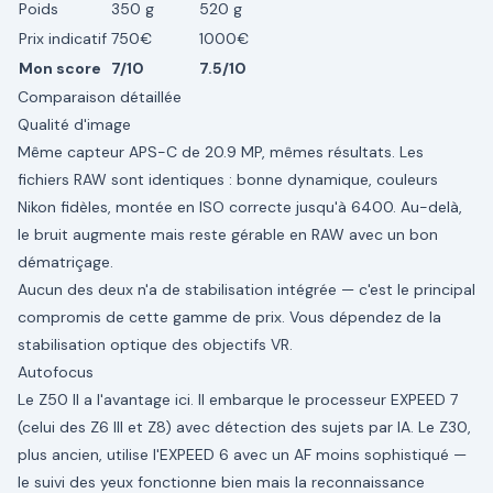
Poids
350 g
520 g
Prix indicatif
750€
1000€
Mon score
7/10
7.5/10
Comparaison détaillée
Qualité d'image
Même capteur APS-C de 20.9 MP, mêmes résultats. Les
fichiers RAW sont identiques : bonne dynamique, couleurs
Nikon fidèles, montée en ISO correcte jusqu'à 6400. Au-delà,
le bruit augmente mais reste gérable en RAW avec un bon
dématriçage.
Aucun des deux n'a de stabilisation intégrée — c'est le principal
compromis de cette gamme de prix. Vous dépendez de la
stabilisation optique des objectifs VR.
Autofocus
Le Z50 II a l'avantage ici. Il embarque le processeur EXPEED 7
(celui des Z6 III et Z8) avec détection des sujets par IA. Le Z30,
plus ancien, utilise l'EXPEED 6 avec un AF moins sophistiqué —
le suivi des yeux fonctionne bien mais la reconnaissance